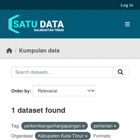
Skip to main content
Log in
Kumpulan data
Order by
1 dataset found
Tag:
perkembanganhargapangan
pertanian
Organisasi:
Kabupaten Kutai Timur
Formats: