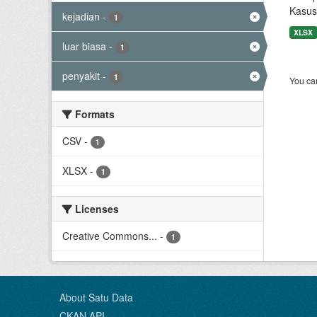
Kasus
kejadian
-
1
XLSX
luar biasa
-
1
penyakit
-
1
You can
Formats
CSV
-
1
XLSX
-
1
Licenses
Creative Commons...
-
1
About Satu Data
CKAN API