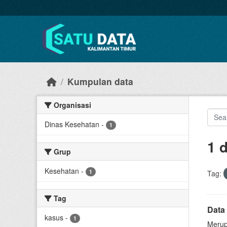
Skip to main content
Kumpulan data
Organisasi
Dinas Kesehatan
-
1
1 
Grup
Kesehatan
-
1
Tag:
Tag
Data
kasus
-
1
Merup