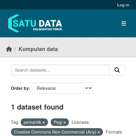
Skip to main content
Log in
Kumpulan data
Order by
1 dataset found
Tag:
pemantik
Pegi
Licenses:
Creative Commons Non-Commercial (Any)
Formats: