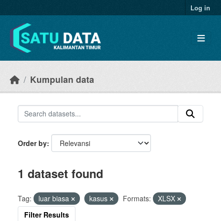
Skip to main content
Log in
Kumpulan data
Order by
1 dataset found
Tag:
luar biasa
kasus
Formats:
XLSX
Filter Results