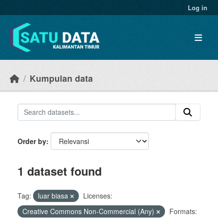
Skip to main content
Log in
Kumpulan data
Order by
1 dataset found
Tag:
luar biasa
Licenses:
Creative Commons Non-Commercial (Any)
Formats: