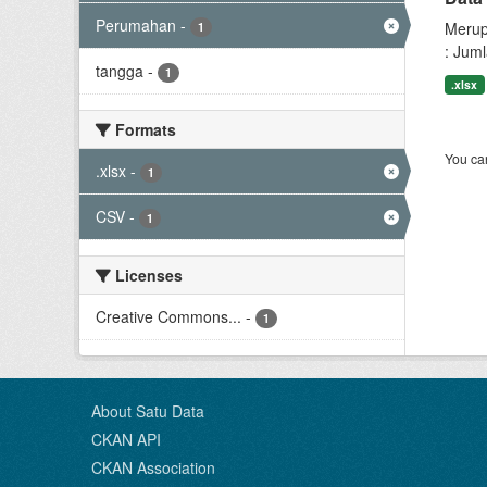
Perumahan
-
Merup
1
: Jum
tangga
-
1
.xlsx
Formats
You can
.xlsx
-
1
CSV
-
1
Licenses
Creative Commons...
-
1
About Satu Data
CKAN API
CKAN Association