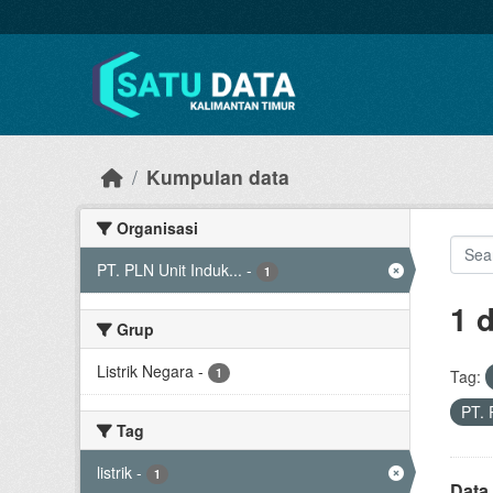
Skip to main content
Kumpulan data
Organisasi
PT. PLN Unit Induk...
-
1
1 
Grup
Listrik Negara
-
1
Tag:
PT. 
Tag
listrik
-
1
Data