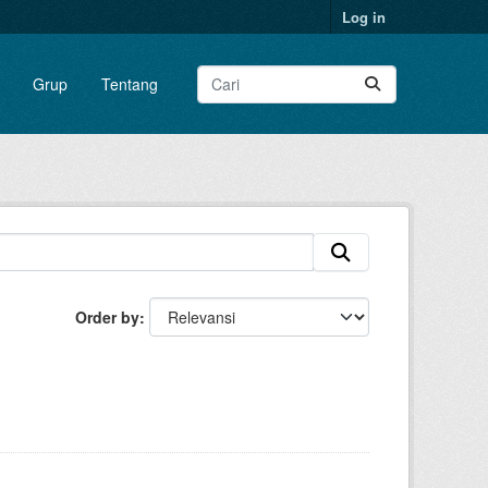
Log in
Grup
Tentang
Order by