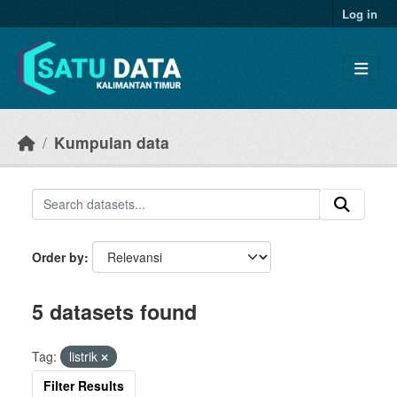
Skip to main content
Log in
Kumpulan data
Order by
5 datasets found
Tag:
listrik
Filter Results