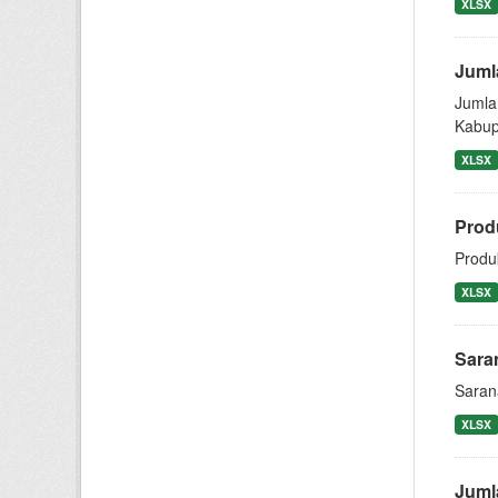
XLSX
Juml
Jumla
Kabup
XLSX
Prod
Produ
XLSX
Sara
Saran
XLSX
Juml