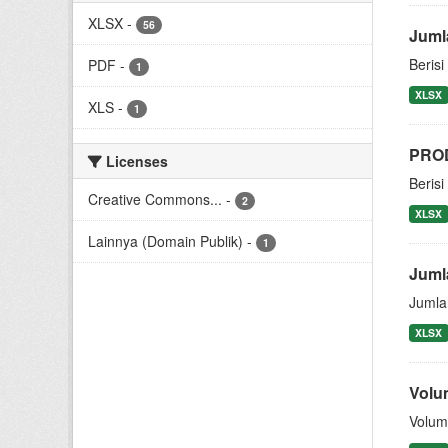
XLSX
-
56
Juml
Beris
PDF
-
1
XLSX
XLS
-
1
PROD
Licenses
Beris
Creative Commons...
-
2
XLSX
Lainnya (Domain Publik)
-
1
Juml
Jumla
XLSX
Volu
Volum