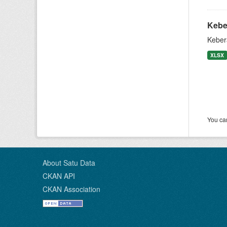
Kebe
Keber
XLSX
You can
About Satu Data
CKAN API
CKAN Association