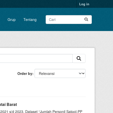
Log in
Grup
Tentang
Order by
tai Barat
 2021 s/d 2023. Dataset “Jumlah Personil Satpol-PP