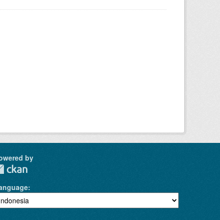
owered by
anguage