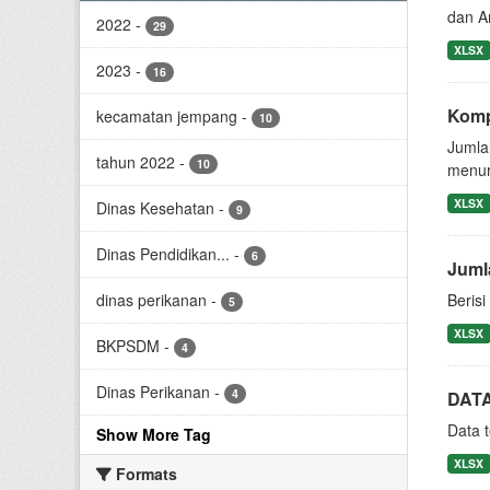
dan A
2022
-
29
XLSX
2023
-
16
Komp
kecamatan jempang
-
10
Jumla
tahun 2022
-
10
menur
XLSX
Dinas Kesehatan
-
9
Dinas Pendidikan...
-
6
Juml
dinas perikanan
-
Beris
5
XLSX
BKPSDM
-
4
Dinas Perikanan
-
4
DATA
Data 
Show More Tag
XLSX
Formats