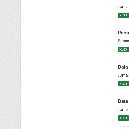
Jumla
XLSX
Penc
Penca
XLSX
Data
Jumal
XLSX
Data
Jumla
XLSX