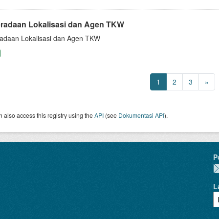
radaan Lokalisasi dan Agen TKW
adaan Lokalisasi dan Agen TKW
1
2
3
»
 also access this registry using the
API
(see
Dokumentasi API
).
P
L