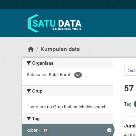
Skip to main content
Kumpulan data
Organisasi
Kabupaten Kutai Barat
-
57
57
Grup
Tag:
There are no Grup that match this search
Tag
Juml
kubar
-
57
Jumlah