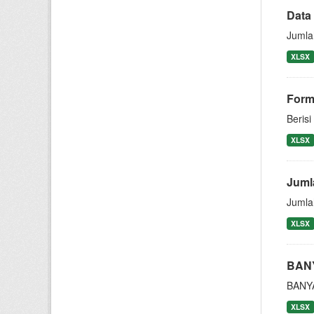
Data
Jumla
XLSX
Forma
Berisi
XLSX
Juml
Jumla
XLSX
BAN
BANY
XLSX