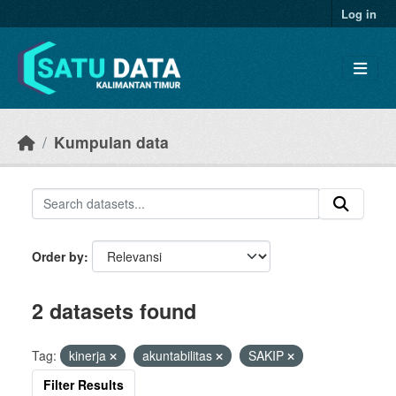
Skip to main content
Log in
Kumpulan data
Order by
2 datasets found
Tag:
kinerja
akuntabilitas
SAKIP
Filter Results