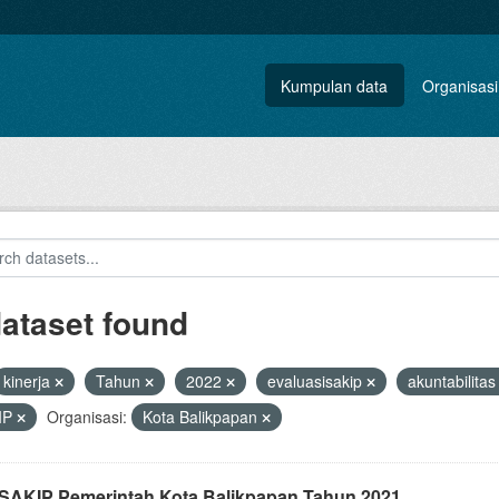
Kumpulan data
Organisasi
dataset found
kinerja
Tahun
2022
evaluasisakip
akuntabilita
IP
Organisasi:
Kota Balikpapan
i SAKIP Pemerintah Kota Balikpapan Tahun 2021