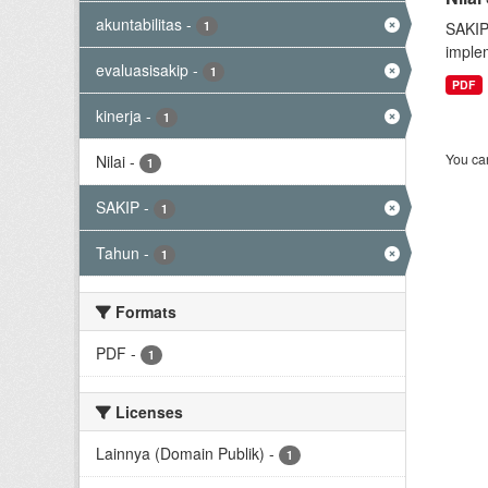
akuntabilitas
-
1
SAKIP
implem
evaluasisakip
-
1
PDF
kinerja
-
1
You can
Nilai
-
1
SAKIP
-
1
Tahun
-
1
Formats
PDF
-
1
Licenses
Lainnya (Domain Publik)
-
1