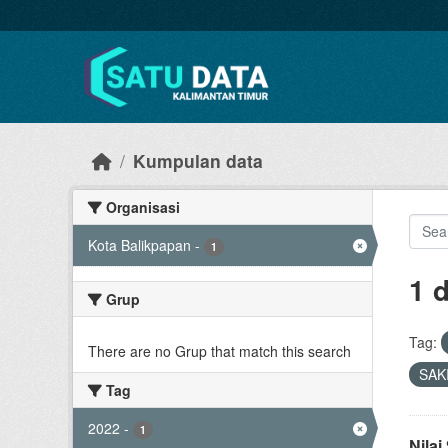
Skip to main content
Kumpulan data
Organisasi
Kota Balikpapan
-
1
1 
Grup
Tag:
There are no Grup that match this search
SAK
Tag
2022
-
1
Nila