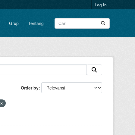
Log in
Grup
Tentang
Order by
s