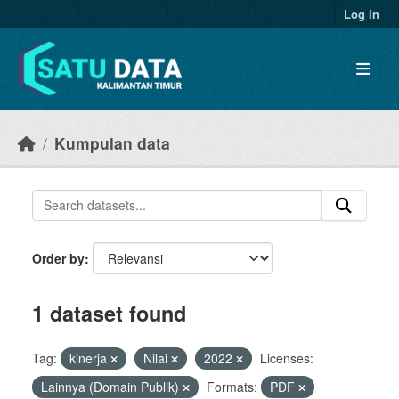
Skip to main content
Log in
Kumpulan data
Order by
1 dataset found
Tag:
kinerja
Nilai
2022
Licenses:
Lainnya (Domain Publik)
Formats:
PDF