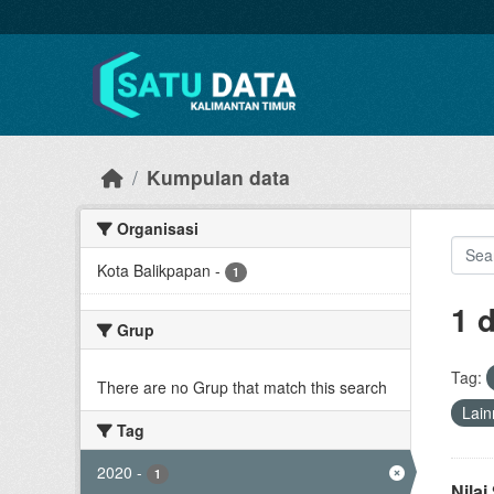
Skip to main content
Kumpulan data
Organisasi
Kota Balikpapan
-
1
1 
Grup
Tag:
There are no Grup that match this search
Lain
Tag
2020
-
1
Nila