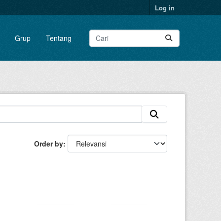
Log in
Grup
Tentang
Order by