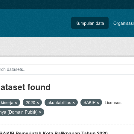
Kumpulan data
Organisasi
dataset found
kinerja
2020
akuntabilitas
SAKIP
Licenses:
nya (Domain Publik)
i SAKIP Pemerintah Kota Balikpapan Tahun 2020