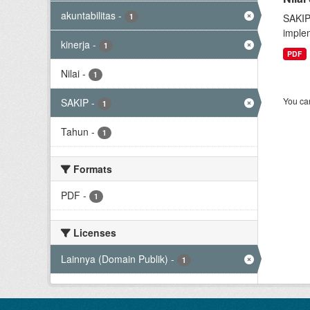
akuntabilitas
-
1
SAKIP
implem
kinerja
-
1
PDF
Nilai
-
1
You can
SAKIP
-
1
Tahun
-
1
Formats
PDF
-
1
Licenses
Lainnya (Domain Publik)
-
1