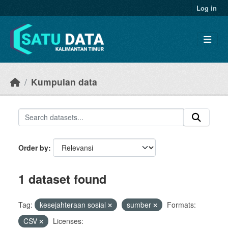
Skip to main content
Log in
Kumpulan data
Order by
1 dataset found
Tag:
kesejahteraan sosial
sumber
Formats:
CSV
Licenses: