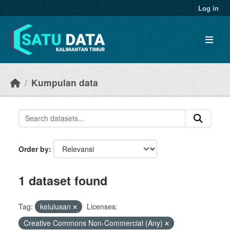
Skip to main content
Log in
Kumpulan data
Order by
1 dataset found
Tag:
kelulusan
Licenses:
Creative Commons Non-Commercial (Any)