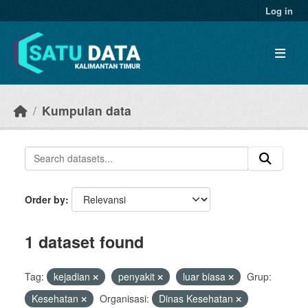
Skip to main content
Log in
Kumpulan data
Order by
1 dataset found
Tag:
kejadian
penyakit
luar biasa
Grup:
Kesehatan
Organisasi:
Dinas Kesehatan