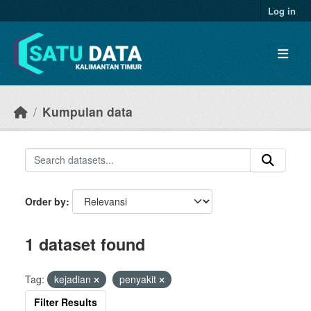
Skip to main content
Log in
Kumpulan data
Order by
1 dataset found
Tag:
kejadian
penyakit
Filter Results