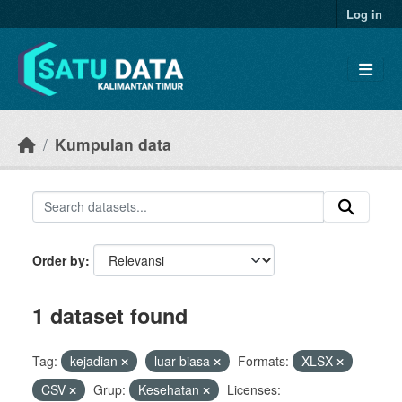
Skip to main content
Log in
Kumpulan data
Order by
1 dataset found
Tag:
kejadian
luar biasa
Formats:
XLSX
CSV
Grup:
Kesehatan
Licenses: