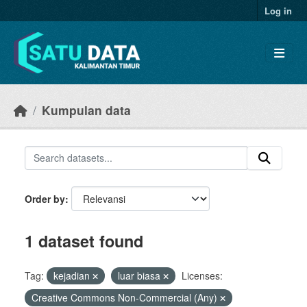
Skip to main content
Log in
Kumpulan data
Order by
1 dataset found
Tag:
kejadian
luar biasa
Licenses:
Creative Commons Non-Commercial (Any)