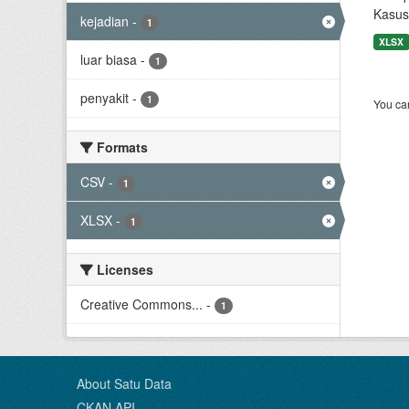
Kasus
kejadian
-
1
XLSX
luar biasa
-
1
penyakit
-
1
You can
Formats
CSV
-
1
XLSX
-
1
Licenses
Creative Commons...
-
1
About Satu Data
CKAN API