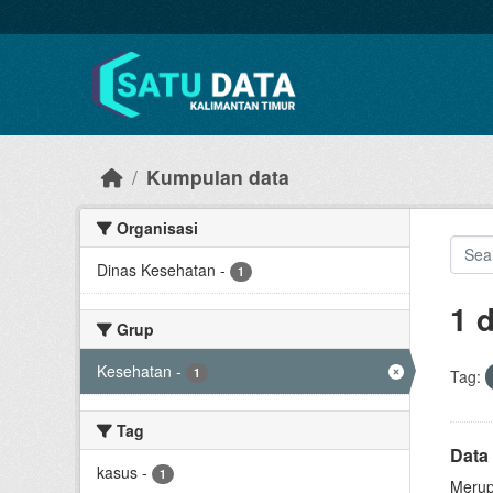
Skip to main content
Kumpulan data
Organisasi
Dinas Kesehatan
-
1
1 
Grup
Kesehatan
-
1
Tag:
Tag
Data
kasus
-
1
Merup