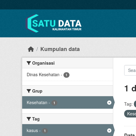
Skip to main content
Kumpulan data
Organisasi
Dinas Kesehatan
-
1
1 
Grup
Kesehatan
-
1
Tag:
Kes
Tag
kasus
-
1
Data