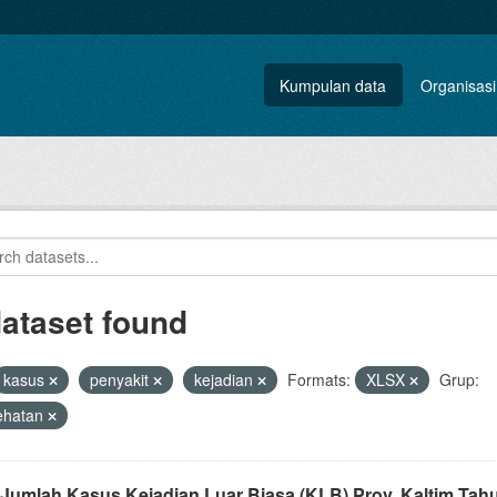
Kumpulan data
Organisasi
dataset found
kasus
penyakit
kejadian
Formats:
XLSX
Grup:
ehatan
 Jumlah Kasus Kejadian Luar Biasa (KLB) Prov. Kaltim Tah