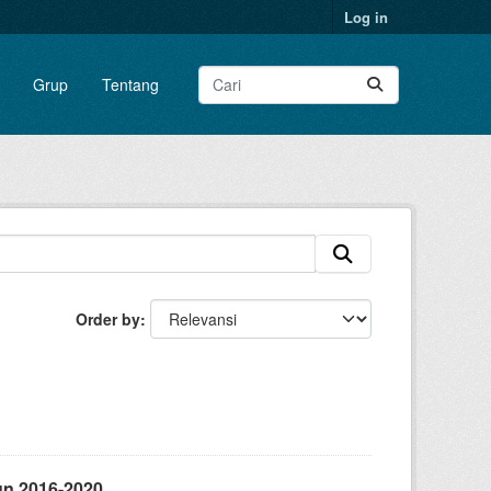
Log in
Grup
Tentang
Order by
un 2016-2020