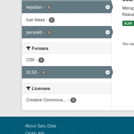
kejadian
-
Merup
1
Kasus
luar biasa
-
1
XLSX
penyakit
-
1
You can
Formats
CSV
-
1
XLSX
-
1
Licenses
Creative Commons...
-
1
About Satu Data
CKAN API