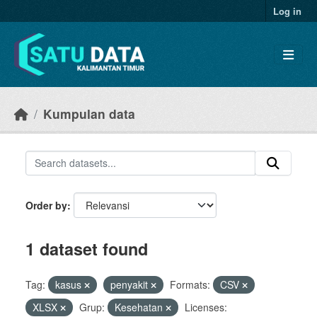
Skip to main content
Log in
Kumpulan data
Order by
1 dataset found
Tag:
kasus
penyakit
Formats:
CSV
XLSX
Grup:
Kesehatan
Licenses: