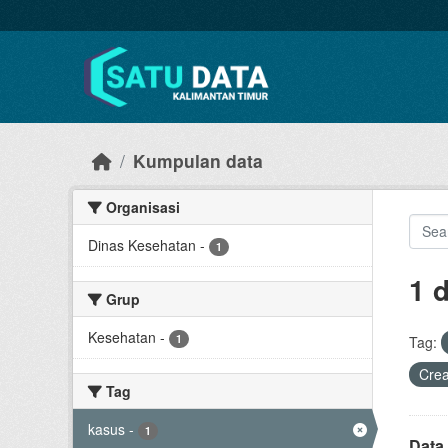
Skip to main content
Kumpulan data
Organisasi
Dinas Kesehatan
-
1
1 
Grup
Kesehatan
-
1
Tag:
Cre
Tag
kasus
-
1
Data