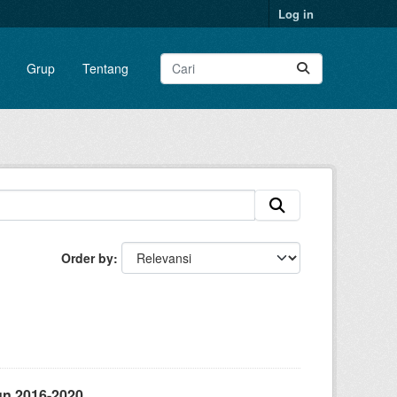
Log in
Grup
Tentang
Order by
un 2016-2020