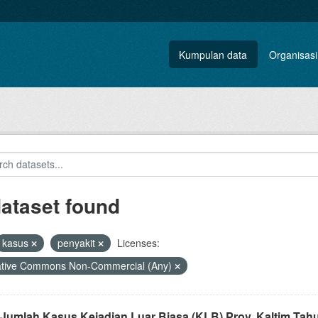
Kumpulan data
Organisasi
dataset found
kasus
penyakit
Licenses:
ative Commons Non-Commercial (Any)
 Jumlah Kasus Kejadian Luar Biasa (KLB) Prov. Kaltim Tah