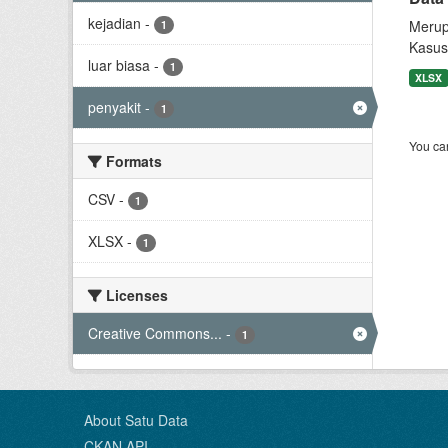
kejadian
-
Merup
1
Kasus
luar biasa
-
1
XLSX
penyakit
-
1
You can
Formats
CSV
-
1
XLSX
-
1
Licenses
Creative Commons...
-
1
About Satu Data
CKAN API