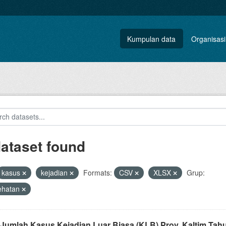
Kumpulan data
Organisasi
dataset found
kasus
kejadian
Formats:
CSV
XLSX
Grup:
ehatan
 Jumlah Kasus Kejadian Luar Biasa (KLB) Prov. Kaltim Tah