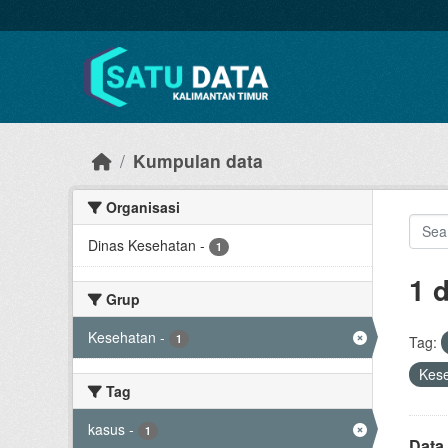
Skip to main content
Kumpulan data
Organisasi
Dinas Kesehatan
-
1
1 
Grup
Kesehatan
-
1
Tag:
Kes
Tag
kasus
-
1
Data