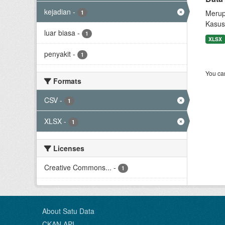
kejadian
-
Merup
1
Kasus
luar biasa
-
1
XLSX
penyakit
-
1
You can
Formats
CSV
-
1
XLSX
-
1
Licenses
Creative Commons...
-
1
About Satu Data
CKAN API