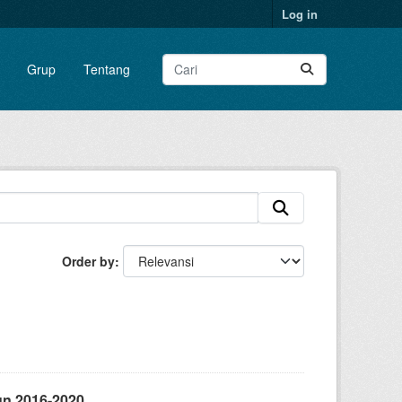
Log in
Grup
Tentang
Order by
un 2016-2020