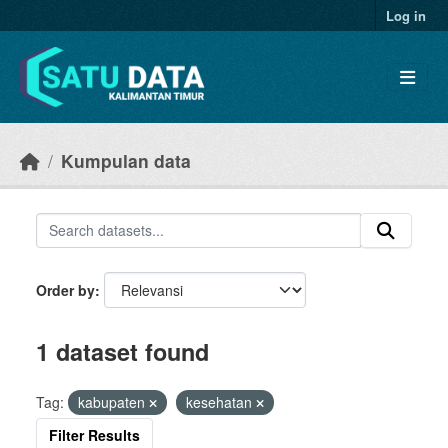
Skip to main content
Log in
Kumpulan data
Order by
1 dataset found
Tag:
kabupaten
kesehatan
Filter Results