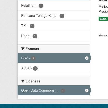
Pelatihan
-
1
Melip
Propor
Rencana Tenaga Kerja
-
1
XLSX
TKI
-
1
You can
Upah
-
1
Formats
CSV
-
1
XLSX
-
1
Licenses
Open Data Commons...
-
1