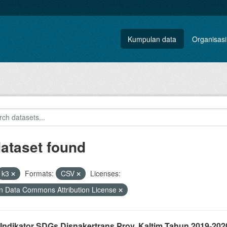
Kumpulan data
Organisasi
dataset found
k3
Formats:
CSV
Licenses:
 Data Commons Attribution License
 Indikator SDGs Disnakertrans Prov. Kaltim Tahun 2019-202