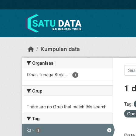
Skip to main content
Kumpulan data
Organisasi
Dinas Tenaga Kerja...
-
1
1 
Grup
Tag:
There are no Grup that match this search
Open
Tag
k3
-
1
Data