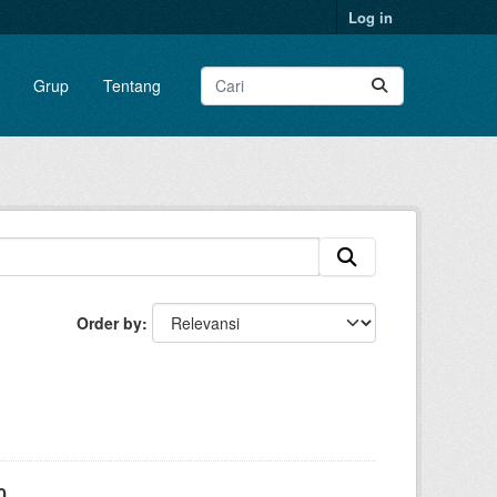
Log in
Grup
Tentang
Order by
0