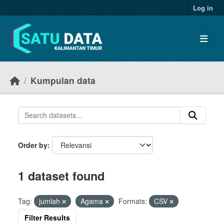
Skip to main content
Log in
Kumpulan data
Order by
1 dataset found
Tag:
jumlah
Agama
Formats:
CSV
Filter Results