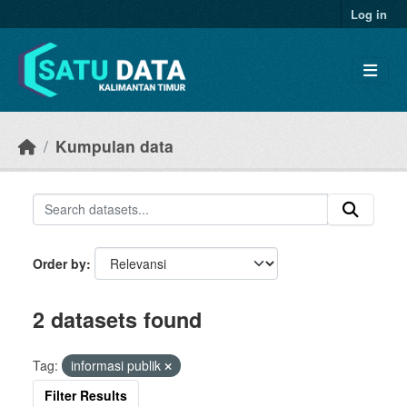
Skip to main content
Log in
Kumpulan data
Order by
2 datasets found
Tag:
informasi publik
Filter Results