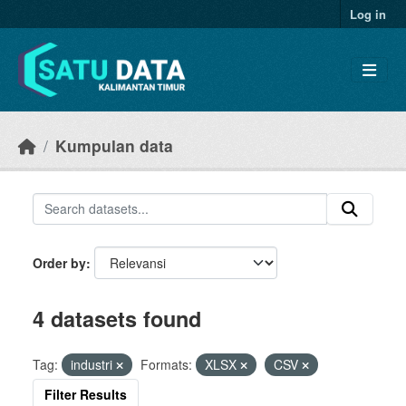
Skip to main content
Log in
Kumpulan data
Order by
4 datasets found
Tag:
industri
Formats:
XLSX
CSV
Filter Results