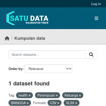
Skip to main content
Log in
Kumpulan data
Order by
1 dataset found
Tag:
health
Perempuan
Keluarga
IBANGGA
Formats:
CSV
XLSX