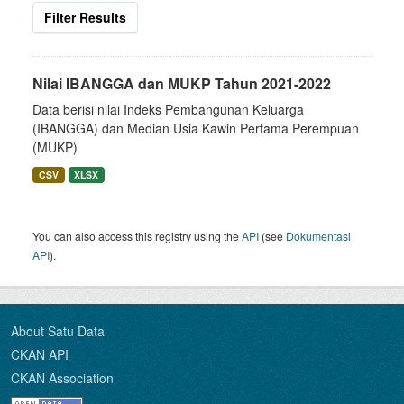
Filter Results
Nilai IBANGGA dan MUKP Tahun 2021-2022
Data berisi nilai Indeks Pembangunan Keluarga
(IBANGGA) dan Median Usia Kawin Pertama Perempuan
(MUKP)
CSV
XLSX
You can also access this registry using the
API
(see
Dokumentasi
API
).
About Satu Data
CKAN API
CKAN Association