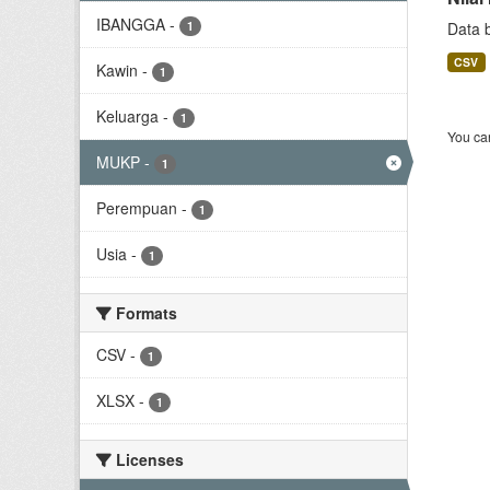
IBANGGA
-
1
Data 
CSV
Kawin
-
1
Keluarga
-
1
You can
MUKP
-
1
Perempuan
-
1
Usia
-
1
Formats
CSV
-
1
XLSX
-
1
Licenses