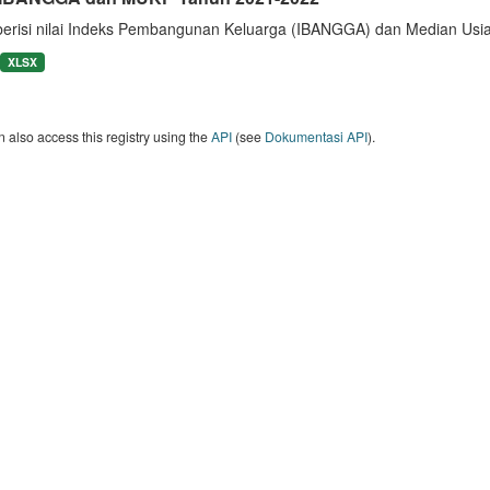
berisi nilai Indeks Pembangunan Keluarga (IBANGGA) dan Median U
XLSX
 also access this registry using the
API
(see
Dokumentasi API
).