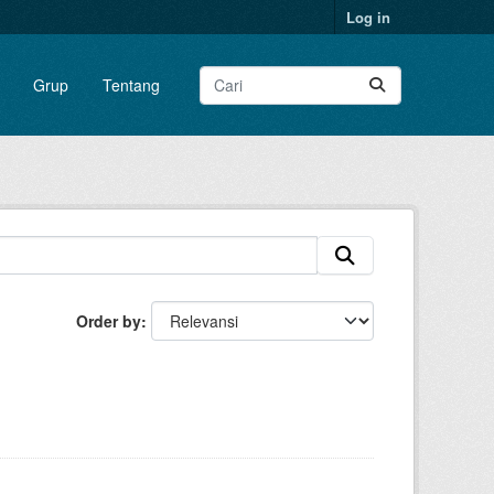
Log in
Grup
Tentang
Order by