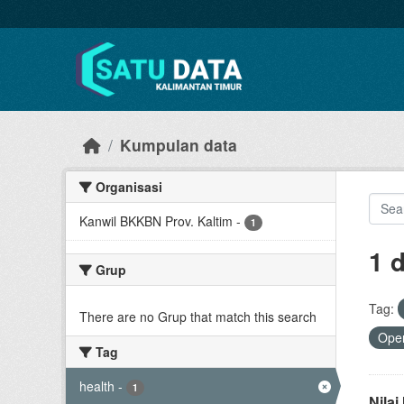
Skip to main content
Kumpulan data
Organisasi
Kanwil BKKBN Prov. Kaltim
-
1
1 
Grup
Tag:
There are no Grup that match this search
Open
Tag
health
-
1
Nila