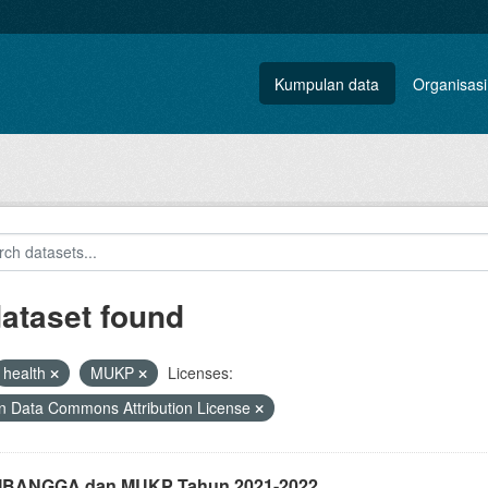
Kumpulan data
Organisasi
dataset found
health
MUKP
Licenses:
 Data Commons Attribution License
i IBANGGA dan MUKP Tahun 2021-2022