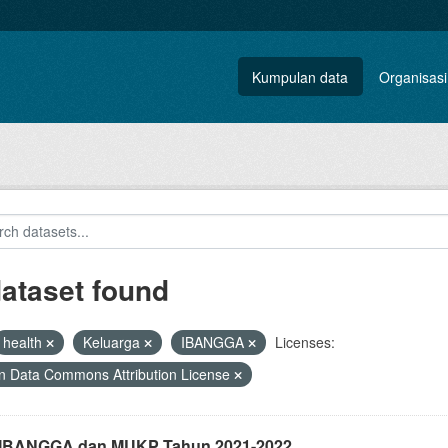
Kumpulan data
Organisasi
dataset found
health
Keluarga
IBANGGA
Licenses:
 Data Commons Attribution License
i IBANGGA dan MUKP Tahun 2021-2022