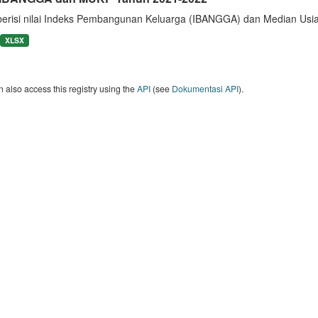
berisi nilai Indeks Pembangunan Keluarga (IBANGGA) dan Median U
XLSX
 also access this registry using the
API
(see
Dokumentasi API
).