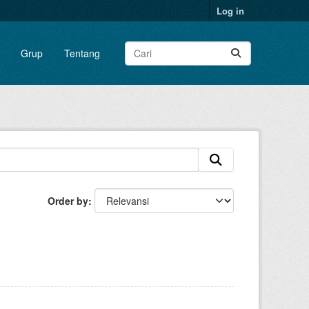
Log in
Grup
Tentang
Order by