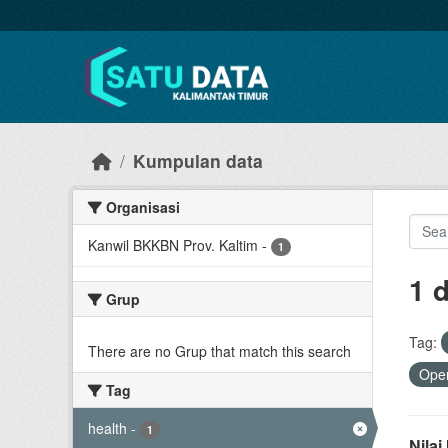
Skip to main content
Kumpulan data
Organisasi
Kanwil BKKBN Prov. Kaltim
-
1
1 
Grup
Tag:
There are no Grup that match this search
Open
Tag
health
-
1
Nila