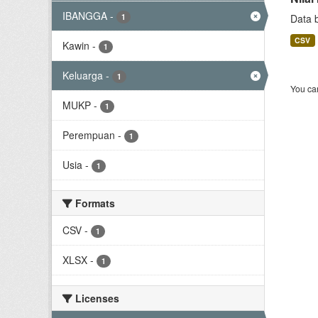
IBANGGA
-
1
Data 
CSV
Kawin
-
1
Keluarga
-
1
You can
MUKP
-
1
Perempuan
-
1
Usia
-
1
Formats
CSV
-
1
XLSX
-
1
Licenses