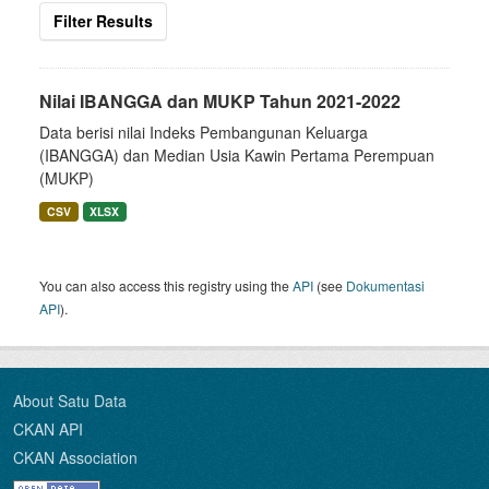
Filter Results
Nilai IBANGGA dan MUKP Tahun 2021-2022
Data berisi nilai Indeks Pembangunan Keluarga
(IBANGGA) dan Median Usia Kawin Pertama Perempuan
(MUKP)
CSV
XLSX
You can also access this registry using the
API
(see
Dokumentasi
API
).
About Satu Data
CKAN API
CKAN Association