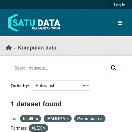
Skip to main content
Log in
Kumpulan data
Order by
1 dataset found
Tag:
health
IBANGGA
Perempuan
Formats:
XLSX