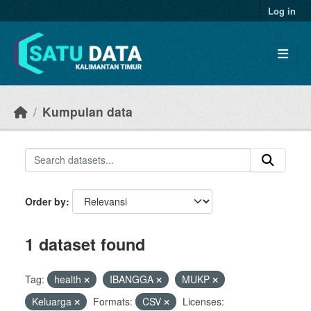
Skip to main content
Log in
Kumpulan data
Order by
1 dataset found
Tag:
health
IBANGGA
MUKP
Keluarga
Formats:
CSV
Licenses: