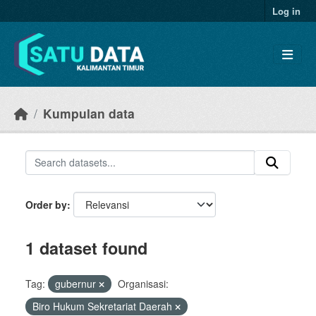
Skip to main content
Log in
Kumpulan data
Order by
1 dataset found
Tag:
gubernur
Organisasi:
Biro Hukum Sekretariat Daerah