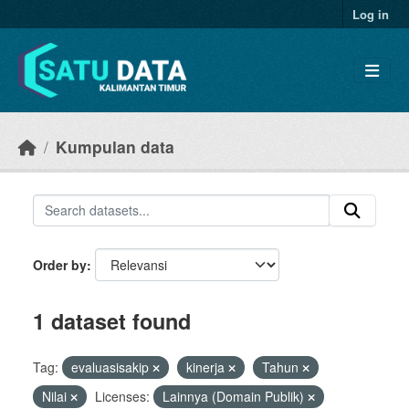
Skip to main content
Log in
Kumpulan data
Order by
1 dataset found
Tag:
evaluasisakip
kinerja
Tahun
Nilai
Licenses:
Lainnya (Domain Publik)