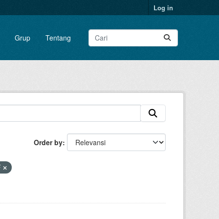
Log in
Grup
Tentang
Order by
F