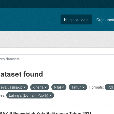
Kumpulan data
Organisasi
dataset found
evaluasisakip
kinerja
Nilai
Tahun
Formats:
PD
ses:
Lainnya (Domain Publik)
i SAKIP Pemerintah Kota Balikpapan Tahun 2021