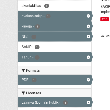
akuntabilitas
-
1
SAKIP
implem
evaluasisakip
-
1
PDF
kinerja
-
1
You can
Nilai
-
1
SAKIP
-
1
Tahun
-
1
Formats
PDF
-
1
Licenses
Lainnya (Domain Publik)
-
1