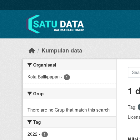
Skip to main content
Kumpulan data
Organisasi
Kota Balikpapan
-
1
1 
Grup
Tag:
There are no Grup that match this search
Licen
Tag
2022
-
1
Nila