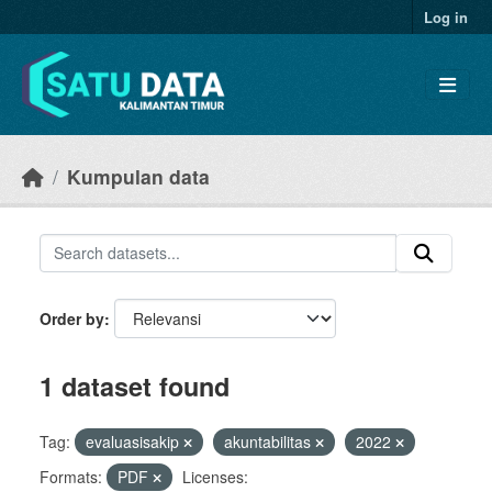
Skip to main content
Log in
Kumpulan data
Order by
1 dataset found
Tag:
evaluasisakip
akuntabilitas
2022
Formats:
PDF
Licenses: