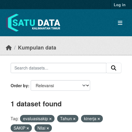
Skip to main content
Log in
Kumpulan data
Order by
1 dataset found
Tag:
evaluasisakip
Tahun
kinerja
SAKIP
Nilai