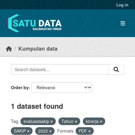
Skip to main content
Log in
Kumpulan data
Order by
1 dataset found
Tag:
evaluasisakip
Tahun
kinerja
SAKIP
2022
Formats:
PDF