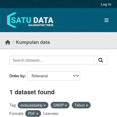
Skip to main content
Log in
Kumpulan data
Order by
1 dataset found
Tag:
evaluasisakip
SAKIP
Tahun
Formats:
PDF
Licenses: