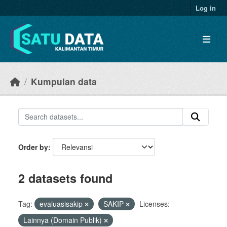
Skip to main content
Log in
Kumpulan data
Order by
2 datasets found
Tag:
evaluasisakip
SAKIP
Licenses:
Lainnya (Domain Publik)