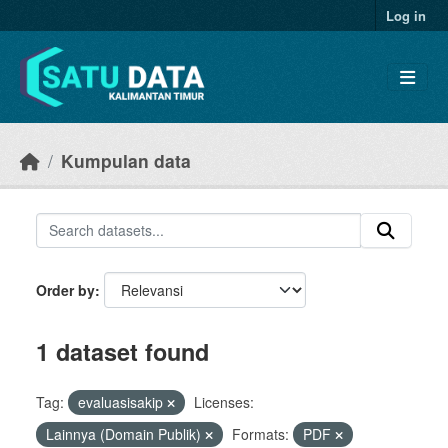
Skip to main content
Log in
Kumpulan data
Order by
1 dataset found
Tag:
evaluasisakip
Licenses:
Lainnya (Domain Publik)
Formats:
PDF