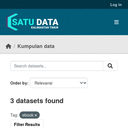
Skip to main content
Log in
Kumpulan data
Order by
3 datasets found
Tag:
ebook
Filter Results