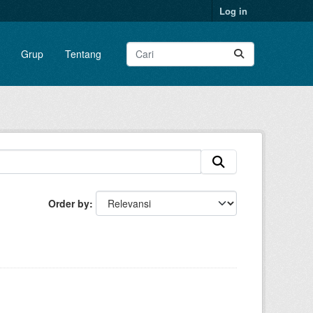
Log in
Grup
Tentang
Order by