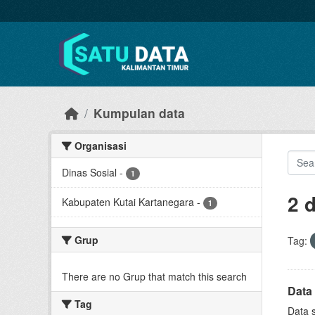
Skip to main content
Kumpulan data
Organisasi
Dinas Sosial
-
1
2 
Kabupaten Kutai Kartanegara
-
1
Grup
Tag:
There are no Grup that match this search
Data 
Tag
Data s