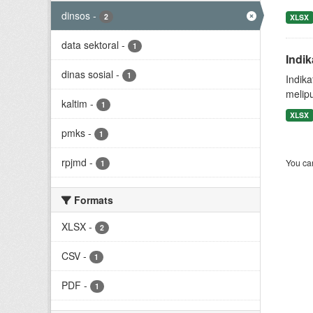
dinsos
-
2
XLSX
data sektoral
-
1
Indi
dinas sosial
-
1
Indik
melipu
kaltim
-
1
XLSX
pmks
-
1
rpjmd
-
You can
1
Formats
XLSX
-
2
CSV
-
1
PDF
-
1