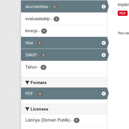
implem
akuntabilitas
-
1
PDF
evaluasisakip
-
1
kinerja
-
1
You can
Nilai
-
1
SAKIP
-
1
Tahun
-
1
Formats
PDF
-
1
Licenses
Lainnya (Domain Publik)
-
1