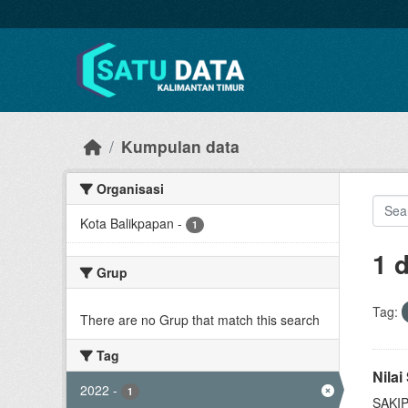
Skip to main content
Kumpulan data
Organisasi
Kota Balikpapan
-
1
1 
Grup
Tag:
There are no Grup that match this search
Tag
Nila
2022
-
1
SAKIP