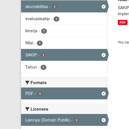
akuntabilitas
-
1
SAKIP
implem
evaluasisakip
-
1
PDF
kinerja
-
1
You can
Nilai
-
1
SAKIP
-
1
Tahun
-
1
Formats
PDF
-
1
Licenses
Lainnya (Domain Publik)
-
1