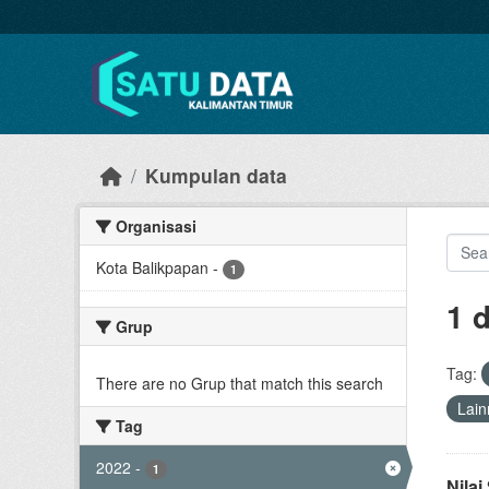
Skip to main content
Kumpulan data
Organisasi
Kota Balikpapan
-
1
1 
Grup
Tag:
There are no Grup that match this search
Lain
Tag
2022
-
1
Nila