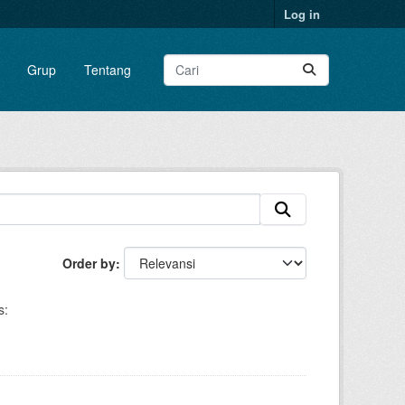
Log in
Grup
Tentang
Order by
s: