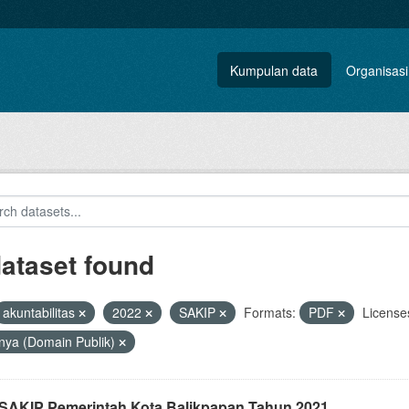
Kumpulan data
Organisasi
dataset found
akuntabilitas
2022
SAKIP
Formats:
PDF
License
nya (Domain Publik)
i SAKIP Pemerintah Kota Balikpapan Tahun 2021