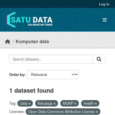
Skip to main content
Log in
Kumpulan data
Order by
1 dataset found
Tag:
Usia
Keluarga
MUKP
health
Licenses:
Open Data Commons Attribution License