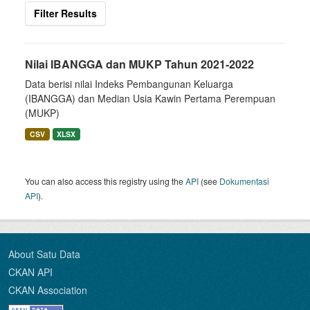
Filter Results
Nilai IBANGGA dan MUKP Tahun 2021-2022
Data berisi nilai Indeks Pembangunan Keluarga
(IBANGGA) dan Median Usia Kawin Pertama Perempuan
(MUKP)
CSV
XLSX
You can also access this registry using the
API
(see
Dokumentasi
API
).
About Satu Data
CKAN API
CKAN Association