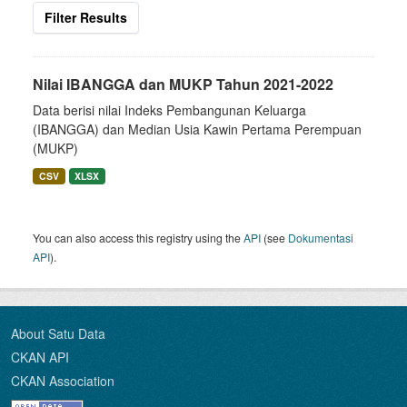
Filter Results
Nilai IBANGGA dan MUKP Tahun 2021-2022
Data berisi nilai Indeks Pembangunan Keluarga
(IBANGGA) dan Median Usia Kawin Pertama Perempuan
(MUKP)
CSV
XLSX
You can also access this registry using the
API
(see
Dokumentasi
API
).
About Satu Data
CKAN API
CKAN Association