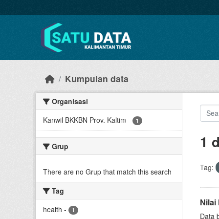
Skip to main content
Kumpulan data
Organisasi
Kanwil BKKBN Prov. Kaltim
-
1
1 
Grup
Tag:
There are no Grup that match this search
Tag
Nila
health
-
1
Data 