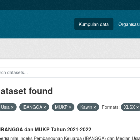
Kumpulan data
Organisasi
dataset found
Usia
IBANGGA
MUKP
Kawin
Formats:
XLSX
i IBANGGA dan MUKP Tahun 2021-2022
berisi nilai Indeks Pembangunan Keluarga (IBANGGA) dan Median U