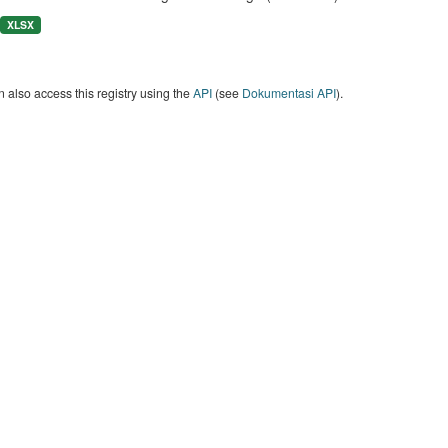
XLSX
 also access this registry using the
API
(see
Dokumentasi API
).