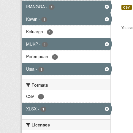
IBANGGA
-
1
CSV
Kawin
-
1
You can
Keluarga
-
1
MUKP
-
1
Perempuan
-
1
Usia
-
1
Formats
CSV
-
1
XLSX
-
1
Licenses