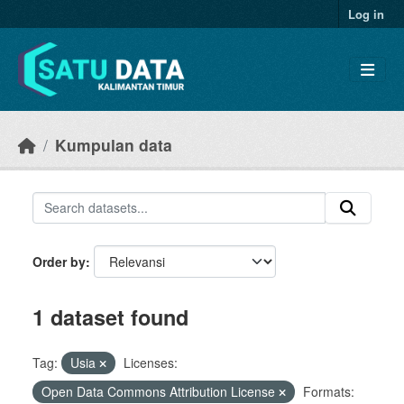
Skip to main content
Log in
Kumpulan data
Order by
1 dataset found
Tag:
Usia
Licenses:
Open Data Commons Attribution License
Formats: